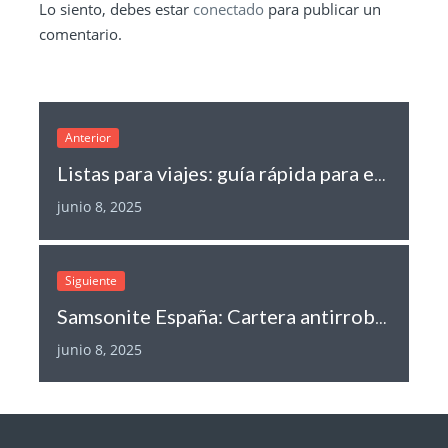
Lo siento, debes estar
conectado
para publicar un
comentario.
Anterior
Listas para viajes: guía rápida para empacar un fin de semana perfecto
junio 8, 2025
Siguiente
Samsonite España: Cartera antirrobo, protección RFID y accesorios de viaje
junio 8, 2025