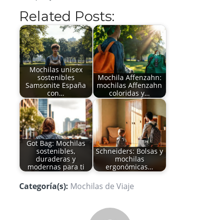
Related Posts:
Mochilas unisex
sostenibles
Mochila Affenzahn:
Samsonite España
mochilas Affenzahn
con…
coloridas y…
Got Bag: Mochilas
sostenibles,
Schneiders: Bolsas y
duraderas y
mochilas
modernas para ti
ergonómicas…
Categoría(s):
Mochilas de Viaje