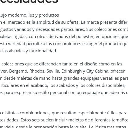
 el mercado es la amplitud de su oferta. La marca presenta difer
r gustos variados y necesidades particulares. Sus colecciones com
aletas rígidas, con otros derivados del poliéster, en opciones que
. Esta variedad permite a los consumidores escoger el producto qu
cias visuales y funcionalidad.
 colecciones que se diferencian tanto en el diseño como en las
uver, Bergamo, Rhodos, Sevilla, Edinburgh y City Cabina, ofrecen
an desde maletas de mano hasta grandes equipajes versátiles par
articulares en el acabado, los acabados y los colores disponibles,
s para expresar su estilo personal con un equipaje que además 
n distintas combinaciones, que resultan especialmente útiles para
ecesidades. Estos sets suelen incluir maletas de diferentes tamaño
iaje, desde la preparación hasta la vuelta. La lógica tras estos