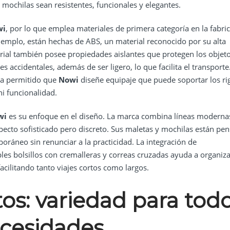
ochilas sean resistentes, funcionales y elegantes.
wi
, por lo que emplea materiales de primera categoría en la fabri
ejemplo, están hechas de ABS, un material reconocido por su alta
erial también posee propiedades aislantes que protegen los objet
 accidentales, además de ser ligero, lo que facilita el transporte
 ha permitido que
Nowi
diseñe equipaje que puede soportar los ri
ni funcionalidad.
wi
es su enfoque en el diseño. La marca combina líneas moderna
specto sofisticado pero discreto. Sus maletas y mochilas están pe
oráneo sin renunciar a la practicidad. La integración de
es bolsillos con cremalleras y correas cruzadas ayuda a organiza
acilitando tanto viajes cortos como largos.
os: variedad para tod
ecesidades