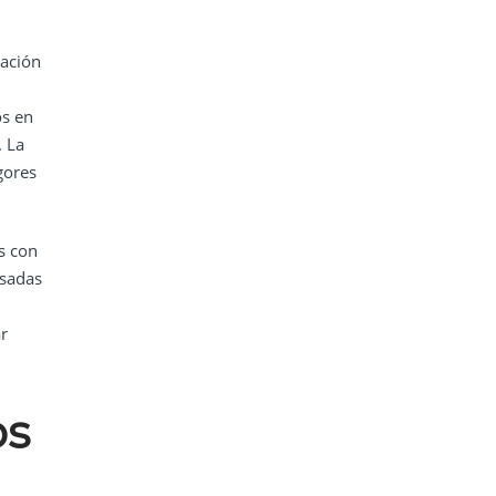
cación
os en
. La
gores
s con
nsadas
r
os