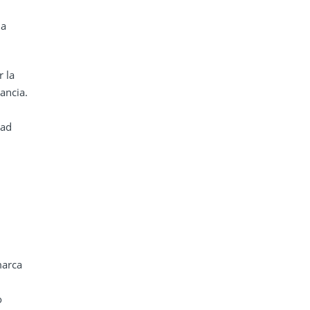
la
 la
ancia.
dad
marca
o