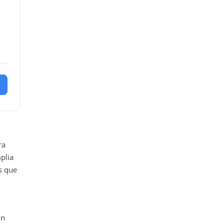
ra
plia
s que
un