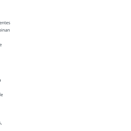
entes
binan
e
a
de
s,