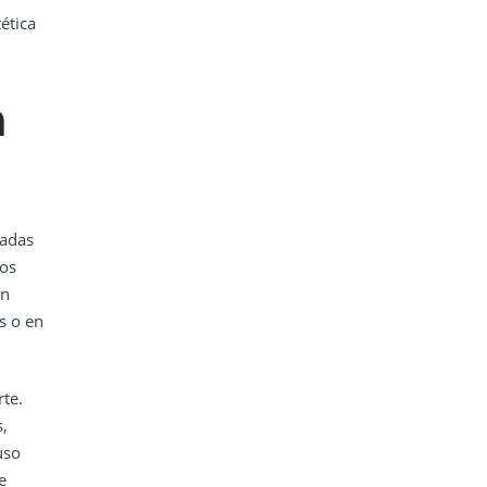
ética
n
cadas
ros
en
s o en
rte.
,
uso
e