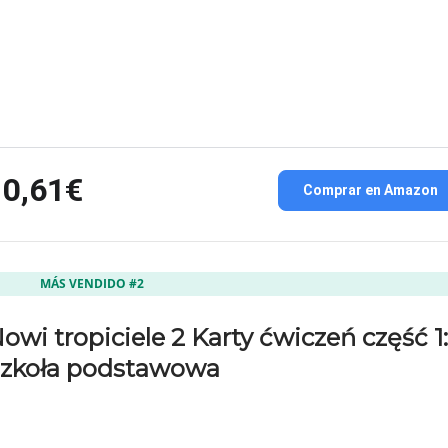
10,61€
Comprar en Amazon
MÁS VENDIDO #2
owi tropiciele 2 Karty ćwiczeń część 1:
zkoła podstawowa