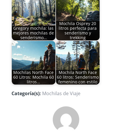
Mochila Osprey 20
Gregory mochila: las
litros perfecta para
mejores mochilas de
senderismo y
senderismo…
trekking
Mochilas North Face
Mochila North Face
60 Litros: Mochila 60
60 litros: Senderismo
litros…
femenino con estilo
Categoría(s):
Mochilas de Viaje