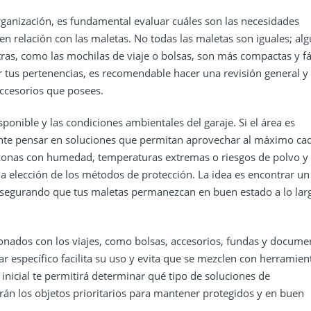
ganización, es fundamental evaluar cuáles son las necesidades
en relación con las maletas. No todas las maletas son iguales; al
as, como las mochilas de viaje o bolsas, son más compactas y fá
 tus pertenencias, es recomendable hacer una revisión general y
 accesorios que posees.
onible y las condiciones ambientales del garaje. Si el área es
ante pensar en soluciones que permitan aprovechar al máximo ca
ay zonas con humedad, temperaturas extremas o riesgos de polvo y
 la elección de los métodos de protección. La idea es encontrar un
, asegurando que tus maletas permanezcan en buen estado a lo lar
ionados con los viajes, como bolsas, accesorios, fundas y docume
r específico facilita su uso y evita que se mezclen con herramien
nicial te permitirá determinar qué tipo de soluciones de
n los objetos prioritarios para mantener protegidos y en buen