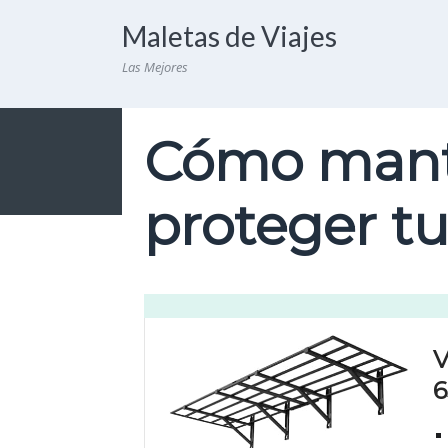
Maletas de Viajes
Las Mejores
Cómo mante
proteger t
V
6