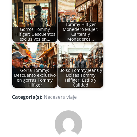
Tommy Hilfiger
Gorros Tommy
Monedero Mujer:
Hilfiger: Descuentos
Cartera y
exclusivos en…
Monederos…
Gorra Tommy:
Bolso Tommy Jeans y
Descuento exclusivo
Bolsas Tommy
en gorras Tommy
Hilfiger: Estilo y
Hilfiger
Calidad
Categoría(s):
Necesers viaje