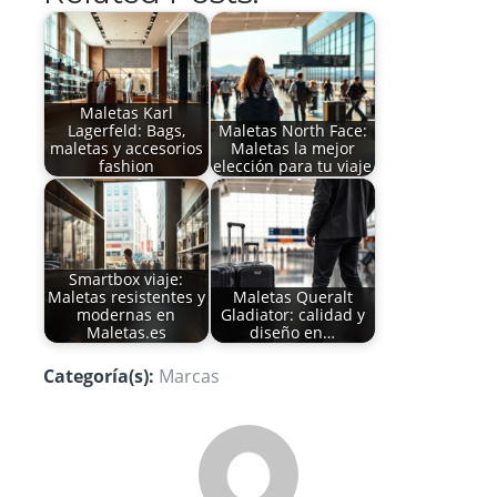
Maletas Karl
Lagerfeld: Bags,
Maletas North Face:
maletas y accesorios
Maletas la mejor
fashion
elección para tu viaje
Smartbox viaje:
Maletas resistentes y
Maletas Queralt
modernas en
Gladiator: calidad y
Maletas.es
diseño en…
Categoría(s):
Marcas